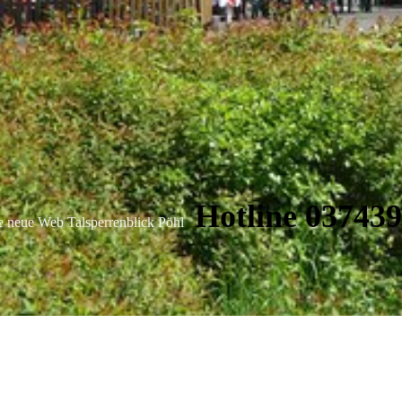
Hotline 037439
ie neue Web Talsperrenblick Pöhl