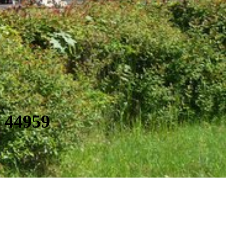
 44959
x