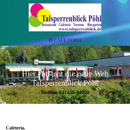
CAFETERIA
Hier entsteht die neue Web
Talsperrenblick Pöhl
Hotline 037439 44959
Cafeteria.